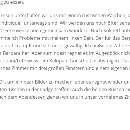
g zu essen.
Essen unterhalten wir uns mit einem russischen Pärchen, d
individuell unterwegs sind. Wir werden uns noch öfter seh
streckenweise auch gemeinsam wandern. Nach Kokhethanti
me ich Probleme mit meinem linken Bein. Der für das Berg
in und krampft und schmerzt gewaltig. Ich beiße die Zähn
r Barbara her. Aber zumindest regnet es im Augenblick nich
alopani/Lete wo wir im Kalopani Guesthouse absteigen. Das i
liches Zimmer mit drei großen Fenstern und einem eigene
t um ein paar Bilder zu machen, aber es regnet wieder und i
en Tischen in der Lodge treffen. Auch die beiden Russen sin
Nach dem Abendessen ziehen wir uns in unser vornehmes Zi