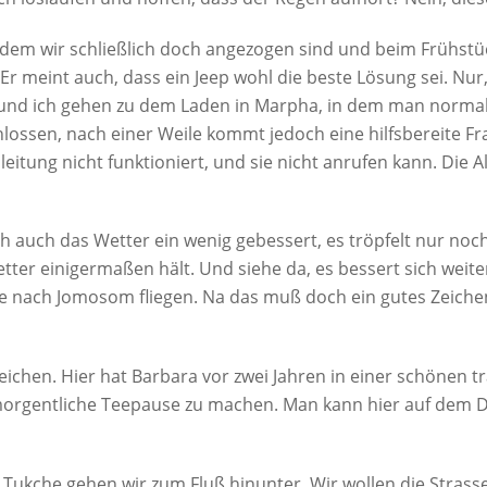
em wir schließlich doch angezogen sind und beim Frühstüc
. Er meint auch, dass ein Jeep wohl die beste Lösung sei. Nu
 und ich gehen zu dem Laden in Marpha, in dem man normale
lossen, nach einer Weile kommt jedoch eine hilfsbereite Fra
leitung nicht funktioniert, und sie nicht anrufen kann. Die 
ich auch das Wetter ein wenig gebessert, es tröpfelt nur n
tter einigermaßen hält. Und siehe da, es bessert sich weit
 nach Jomosom fliegen. Na das muß doch ein gutes Zeichen 
reichen. Hier hat Barbara vor zwei Jahren in einer schönen 
morgentliche Teepause zu machen. Man kann hier auf dem Da
Tukche gehen wir zum Fluß hinunter. Wir wollen die Strass