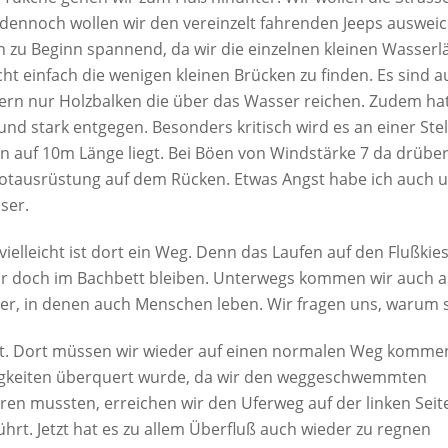
dennoch wollen wir den vereinzelt fahrenden Jeeps ausweiche
 zu Beginn spannend, da wir die einzelnen kleinen Wasserl
cht einfach die wenigen kleinen Brücken zu finden. Es sind
rn nur Holzbalken die über das Wasser reichen. Zudem hat 
und stark entgegen. Besonders kritisch wird es an einer Stel
n auf 10m Länge liegt. Bei Böen von Windstärke 7 da drüber
otausrüstung auf dem Rücken. Etwas Angst habe ich auch u
ser.
vielleicht ist dort ein Weg. Denn das Laufen auf den Flußkie
ir doch im Bachbett bleiben. Unterwegs kommen wir auch an
ier, in denen auch Menschen leben. Wir fragen uns, warum s
ngt. Dort müssen wir wieder auf einen normalen Weg komme
rigkeiten überquert wurde, da wir den weggeschwemmten
ren mussten, erreichen wir den Uferweg auf der linken Seite
hrt. Jetzt hat es zu allem Überfluß auch wieder zu regnen